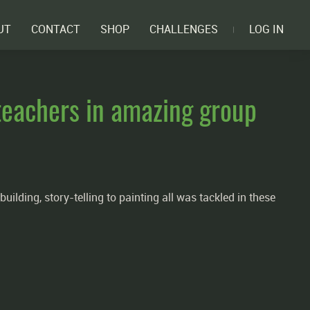
UT
CONTACT
SHOP
CHALLENGES
LOG IN
teachers in amazing group
ilding, story-telling to painting all was tackled in these